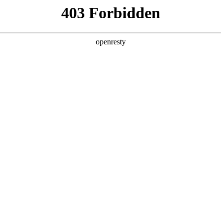
产品及服务
行业解决方案
合作伙伴
投资者关系
简称“Z6尊龙数码”、“我们”和“我们的”）深知隐私对您的重要性
策》（下文简称“本政策”）。本政策阐述了Z6尊龙数码如何处理您的个人数据
Z6尊龙数码在补充政策中，或者在收集数据时提供的通知中发布。
：